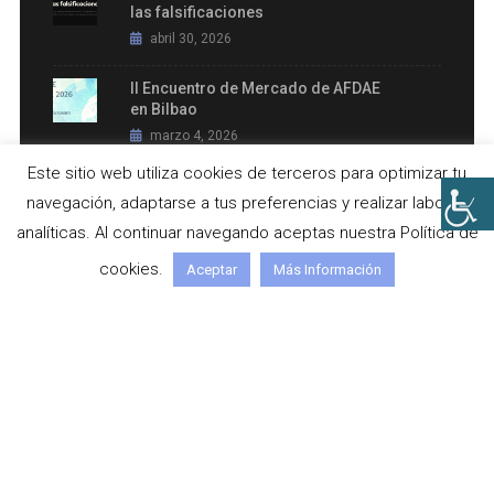
las falsificaciones
abril 30, 2026
II Encuentro de Mercado de AFDAE
en Bilbao
marzo 4, 2026
Este sitio web utiliza cookies de terceros para optimizar tu
Soinua y TWAUDiO en ISE 2026,
navegación, adaptarse a tus preferencias y realizar labores
Barcelona
analíticas. Al continuar navegando aceptas nuestra Política de
enero 20, 2026
cookies.
Aceptar
Más Información
PÁGINAS DE INTERÉS
Aviso Legal
Política de Privacidad
Política de Cookies