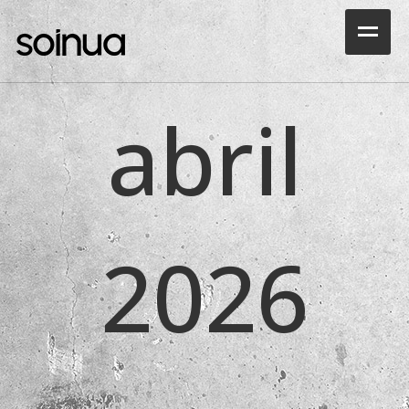
Inicio
abril
Productos
Ocasiones
Outlet
2026
Rental
Noticias
Portfolio
Sala Demo