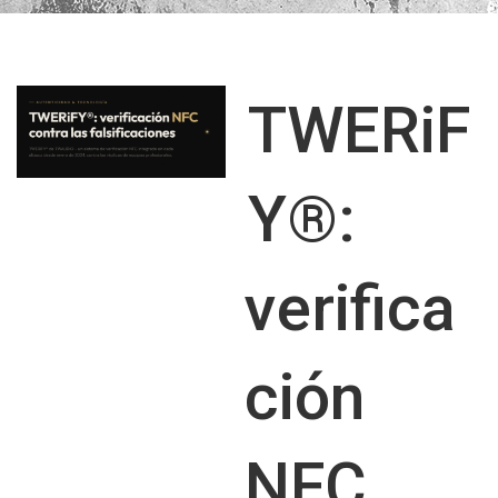
Galería
Sobre nosotros
TWERiF
Contacto
Carrito
Y®:
verifica
ción
NFC