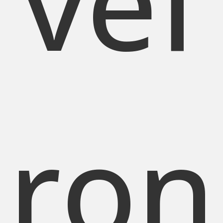
vef
ron