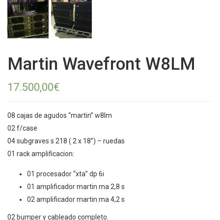
Martin Wavefront W8LM
17.500,00
€
08 cajas de agudos “martin” w8lm
02 f/case
04 subgraves s 218 ( 2 x 18”) – ruedas
01 rack amplificacion:
01 procesador “xta” dp 6i
01 amplificador martin ma 2,8 s
02 amplificador martin ma 4,2 s
02 bumper y cableado completo.