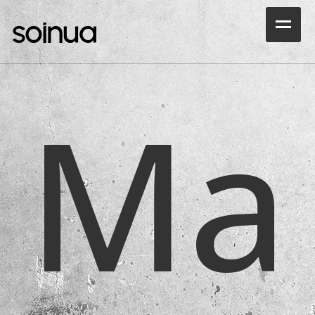
Inicio
Ma
Productos
Ocasiones
Outlet
Rental
Noticias
Portfolio
Sala Demo